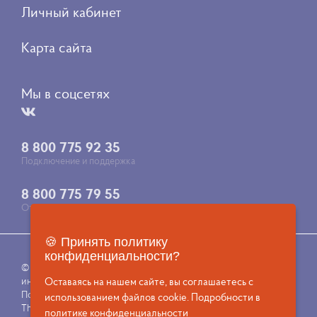
Личный кабинет
Карта сайта
Мы в соцсетях
8 800 775 92 35
Подключение и поддержка
8 800 775 79 55
Отдел продаж
🍪 Принять политику
конфиденциальности?
© Астра Интернет. Федеральный оператор спутникового
интернета и связи 2009-2026
Оставаясь на нашем сайте, вы соглашаетесь с
Политика конфиденциальности
использованием файлов cookie. Подробности в
This site is protected by reCAPTCHA and the Google
политике конфиденциальности